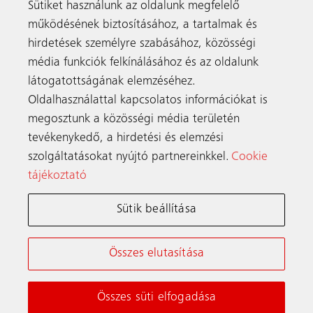
Hungary
Sütiket használunk az oldalunk megfelelő
működésének biztosításához, a tartalmak és
Tel:
+36 1 2069000
hirdetések személyre szabásához, közösségi
Fax: +36 1 2069005
Email:
info.hu@schindler.com
média funkciók felkínálásához és az oldalunk
látogatottságának elemzéséhez.
Oldalhasználattal kapcsolatos információkat is
megosztunk a közösségi média területén
Kapcsolat
tevékenykedő, a hirdetési és elemzési
szolgáltatásokat nyújtó partnereinkkel.
Cookie
tájékoztató
Schindler anyavállalat
Sütik beállítása
Online feltételek
Adatvédelmi tájékoztató
Összes elutasítása
Cookie tájékoztató & Beállítások
Impresszum
Összes süti elfogadása
© Schindler 2026