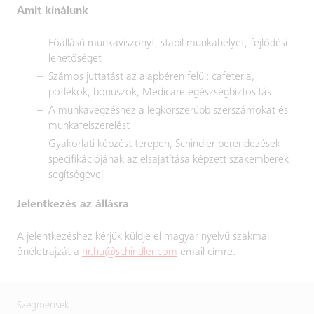
Amit kínálunk
Főállású munkaviszonyt, stabil munkahelyet, fejlődési
lehetőséget
Számos juttatást az alapbéren felül: cafeteria,
pótlékok, bónuszok, Medicare egészségbiztosítás
A munkavégzéshez a legkorszerűbb szerszámokat és
munkafelszerelést
Gyakorlati képzést terepen, Schindler berendezések
specifikációjának az elsajátítása képzett szakemberek
segítségével
Jelentkezés az állásra
A jelentkezéshez kérjük küldje el magyar nyelvű szakmai
önéletrajzát a
hr.hu@schindler.com
email címre.
Szegmensek