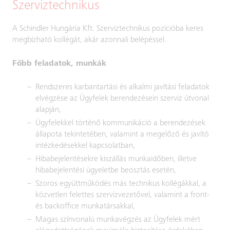
Szerviztechnikus
A Schindler Hungária Kft. Szerviztechnikus pozícióba keres
megbízható kollégát, akár azonnali belépéssel.
Főbb feladatok, munkák
Rendszeres karbantartási és alkalmi javítási feladatok
elvégzése az Ügyfelek berendezésein szerviz útvonal
alapján,
Ügyfelekkel történő kommunikáció a berendezések
állapota tekintetében, valamint a megelőző és javító
intézkedésekkel kapcsolatban,
Hibabejelentésekre kiszállás munkaidőben, illetve
hibabejelentési ügyeletbe beosztás esetén,
Szoros együttműködés más technikus kollégákkal, a
közvetlen felettes szervizvezetővel, valamint a front-
és backoffice munkatársakkal,
Magas színvonalú munkavégzés az Ügyfelek mért