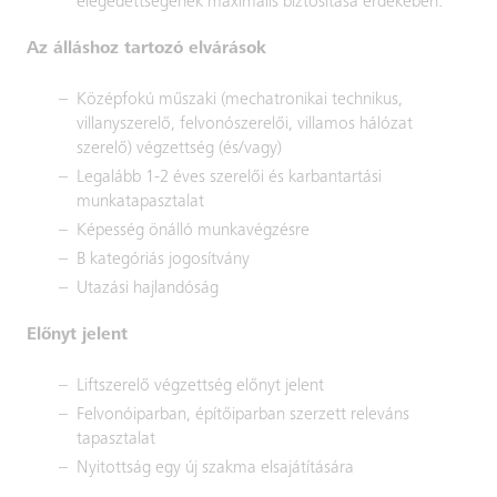
elégedettségének maximális biztosítása érdekében.
Az álláshoz tartozó elvárások
Középfokú műszaki (mechatronikai technikus,
villanyszerelő, felvonószerelői, villamos hálózat
szerelő) végzettség (és/vagy)
Legalább 1-2 éves szerelői és karbantartási
munkatapasztalat
Képesség önálló munkavégzésre
B kategóriás jogosítvány
Utazási hajlandóság
Előnyt jelent
Liftszerelő végzettség előnyt jelent
Felvonóiparban, építőiparban szerzett releváns
tapasztalat
Nyitottság egy új szakma elsajátítására