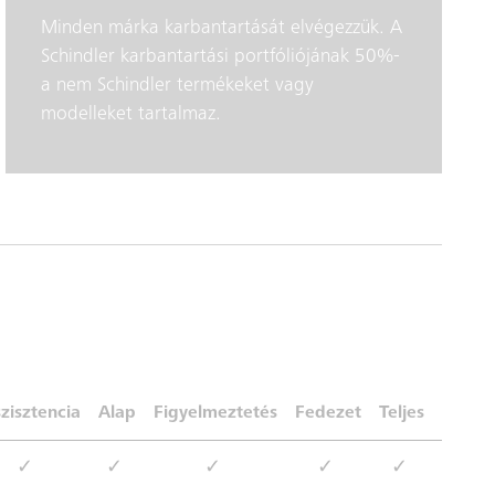
Minden márka karbantartását elvégezzük. A
Schindler karbantartási portfóliójának 50%-
a nem Schindler termékeket vagy
modelleket tartalmaz.
zisztencia
Alap
Figyelmeztetés
Fedezet
Teljes
✓
✓
✓
✓
✓