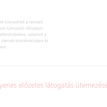
ink kiterjednek a nemzeti
kon túlmutató időszakos
 ellenőrzésekre, valamint a
 szervek koordinációjára és
ára.
yenes előzetes látogatás ütemezés