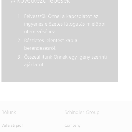
A következő lépések
Felvesszük Önnel a kapcsolatot az
ingyenes előzetes látogatás mielőbbi
ütemezéséhez.
Részletes jelentést kap a
berendezésről.
Összeállítunk Önnek egy igény szerinti
ajánlatot.
Rólunk
Schindler Group
Vállalati profil
Company