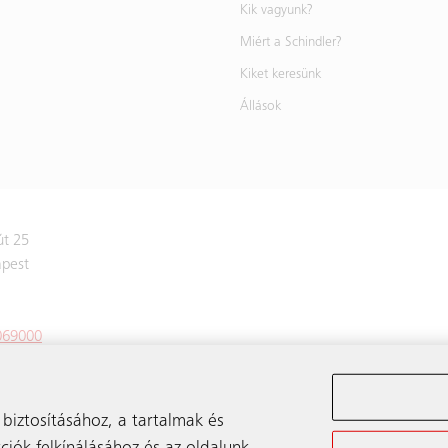
Kik vagyunk?
Miért a Schindler?
Kiket keresünk
Állások
t 25
pest
069000
2069005
hu@schindler.com
biztosításához, a tartalmak és