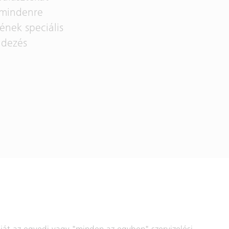
 mindenre
ének speciális
ndezés