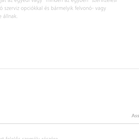
ját az egyedi vagy "minden az egyben" szervizelési
szerviz opciókkal és bármelyik felvonó- vagy
 állnak.
Ass