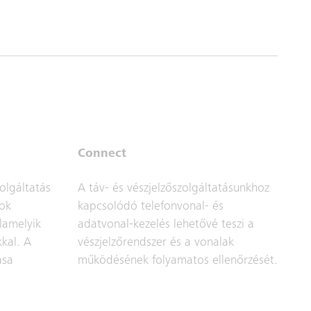
Connect
zolgáltatás
A táv- és vészjelzőszolgáltatásunkhoz
sok
kapcsolódó telefonvonal- és
lamelyik
adatvonal-kezelés lehetővé teszi a
kal. A
vészjelzőrendszer és a vonalak
ása
működésének folyamatos ellenőrzését.