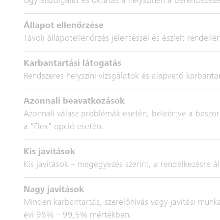
Ügyfélszolgálat és oktatás a helyszínen a berendezésér
Állapot ellenőrzése
Távoli állapotellenőrzés jelentéssel és észlelt rendelle
Karbantartási látogatás
Rendszeres helyszíni vizsgálatok és alapvető karbanta
Azonnali beavatkozások
Azonnali válasz problémák esetén, beleértve a beszo
a "Flex" opció esetén.
Kis javítások
Kis javítások – megegyezés szerint, a rendelkezésre ál
Nagy javítások
Minden karbantartás, szerelőhívás vagy javítási munka
évi 98% – 99,5% mértékben.