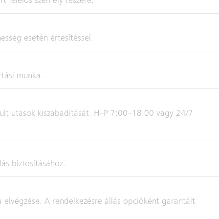
t felelős személy részére.
nesség esetén értesítéssel.
rtási munka.
rult utasok kiszabadítását. H–P 7:00–18:00 vagy 24/7
lás biztosításához.
 elvégzése. A rendelkezésre állás opcióként garantált