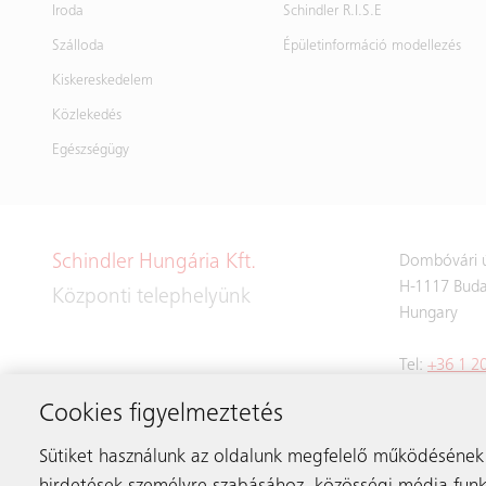
Iroda
Schindler R.I.S.E
Szálloda
Épületinformáció modellezés
Kiskereskedelem
Közlekedés
Egészségügy
Schindler Hungária Kft.
Dombóvári ú
H-1117 Buda
Központi telephelyünk
Hungary
Tel:
+36 1 2
Fax: +36 1 
Cookies figyelmeztetés
Email:
info.
Sütiket használunk az oldalunk megfelelő működésének 