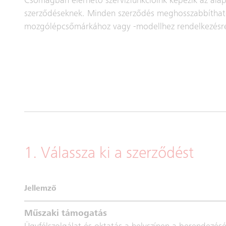
Csomagban elérhető szervizfunkcióink képezik az alap
szerződéseknek. Minden szerződés meghosszabbítható 
mozgólépcsőmárkához vagy -modellhez rendelkezésre
1. Válassza ki a szerződést
Jellemző
Műszaki támogatás