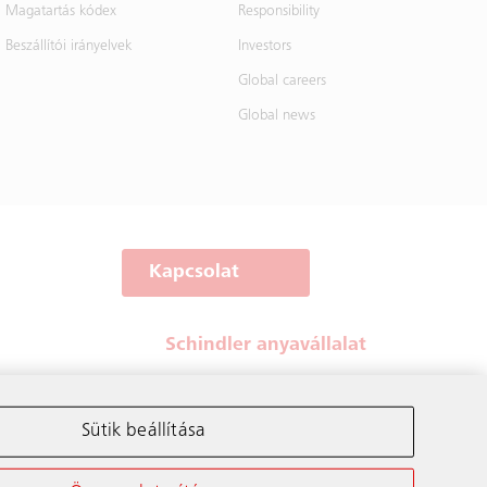
Magatartás kódex
Responsibility
Beszállítói irányelvek
Investors
Global careers
Global news
Kapcsolat
Schindler anyavállalat
Sütik beállítása