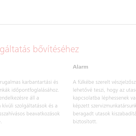
lgáltatás bővítéséhez
Alarm
rugalmas karbantartási és
A fülkébe szerelt vészjelzős
unkák időpontfoglalásához.
lehetővé teszi, hogy az uta
endelkezésre áll a
kapcsolatba léphessenek va
kívüli szolgáltatások és a
képzett szervizmunkatársunk
sszahívásos beavatkozások
beragadt utasok kiszabadít
.
biztosított.