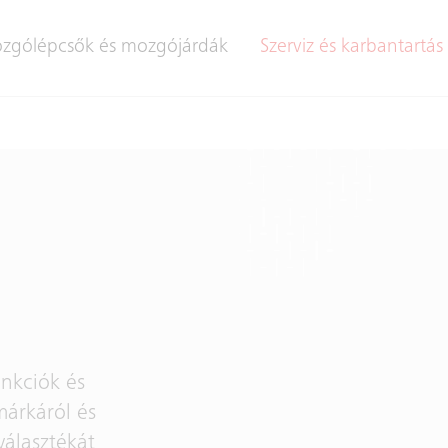
zgólépcsők és mozgójárdák
Szerviz és karbantartás
unkciók és
márkáról és
választékát