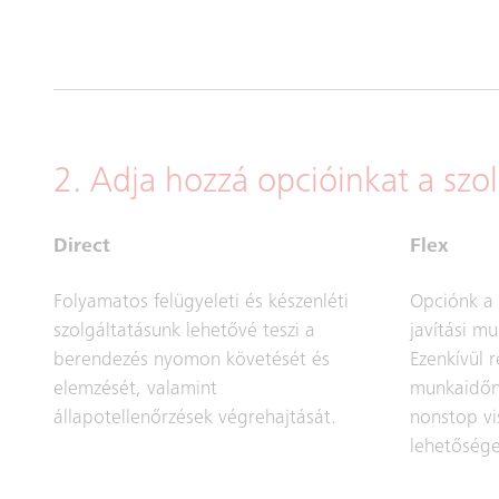
2. Adja hozzá opcióinkat a szo
Direct
Flex
Folyamatos felügyeleti és készenléti
Opciónk a 
szolgáltatásunk lehetővé teszi a
javítási m
berendezés nyomon követését és
Ezenkívül r
elemzését, valamint
munkaidőn 
állapotellenőrzések végrehajtását.
nonstop vi
lehetősége